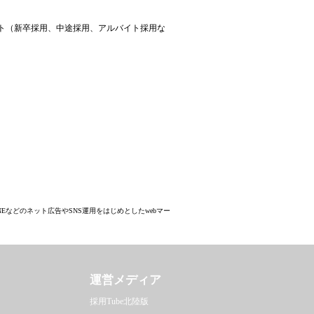
イト（新卒採用、中途採用、アルバイト採用な
。
am、LINEなどのネット広告やSNS運用をはじめとしたwebマー
運営メディア
採用Tube北陸版