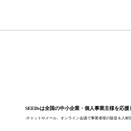
.
人材採用
新卒採用
中途採用
転職
SEEDsは全国の中小企業・個人事業主様を応援
-チャットやメール、オンライン会議で事業者様の販促＆人材