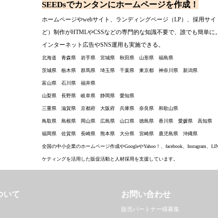
SEEDsでカンタンにホームページを作成！
ホームページやwebサイト、ランディングページ（LP）、採用サ
ど）制作が
HTMLやCSSなどの専門的な知識不要で、誰でも簡単に
インターネット広告やSNS運用も実施できる。
北海道 青森県 岩手県 宮城県 秋田県 山形県 福島県
茨城県 栃木県 群馬県 埼玉県 千葉県 東京都 神奈川県 新潟県
富山県 石川県 福井県
山梨県 長野県 岐阜県 静岡県 愛知県
三重県 滋賀県 京都府 大阪府 兵庫県 奈良県 和歌山県
鳥取県 島根県 岡山県 広島県 山口県 徳島県 香川県 愛媛県 高知県
福岡県 佐賀県 長崎県 熊本県 大分県 宮崎県 鹿児島県 沖縄県
全国の中小企業のホームページ作成やGoogleやYahoo！、facebook、Instagr
ケティングを活用した販促活動と人材採用を支援しています。
ついて
お問い合わせ
販売パートナー様募集