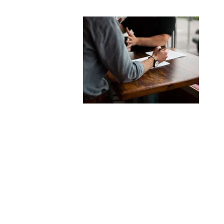
2
採
人